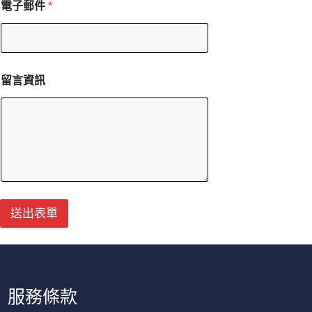
電子郵件
*
言
資
訊
留
言
資
留言資訊
訊
電
子
郵
件
送出表單
服務條款