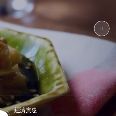
C!
ORGANIC!
嚴選食材|獻給最懂生活的您。
了解更
經濟實惠