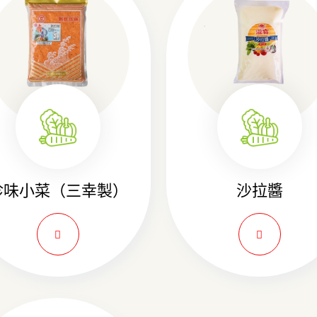
珍味小菜（三幸製）
沙拉醬