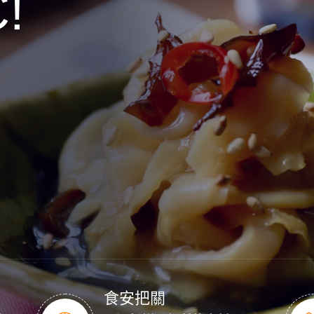
C!
ORGANI
生活的您。
嚴選食材|獻給最懂生活的您。
了解更多
食安把關