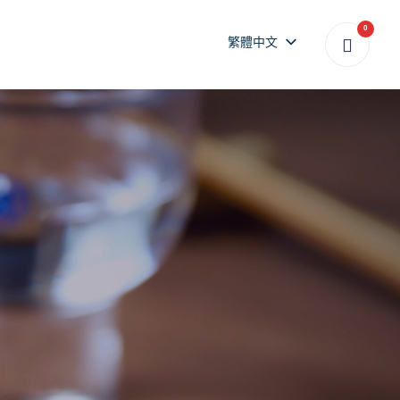
0
繁體中文
繁體中文
“
美味 × 健康 × 優雅
”
安心盛宴
專屬您的安