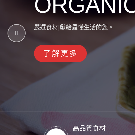
ORGANI
嚴選食材|獻給最懂
多
高品質食材