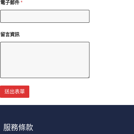
電子郵件
*
電
留言資訊
子
郵
件
電
子
郵
件
電
子
郵
送出表單
件
服務條款